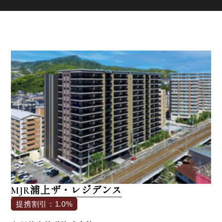
浦上ザ・レジデンス
MJR
提携割引：1.0%