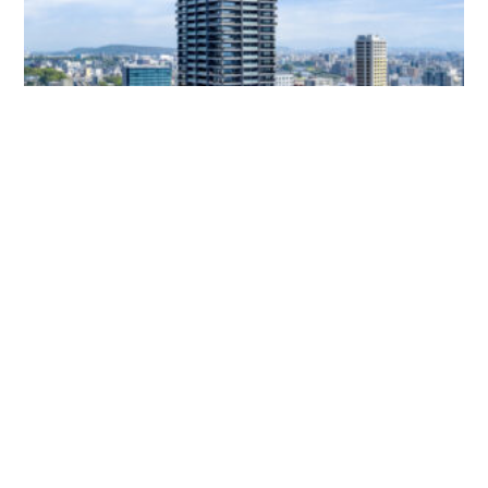
熊本ゲートタワー
MJR
提携割引：1.0%
九州旅客鉄道株式会社
京阪電鉄不動産
熊本県熊本市西区春日3丁目2191-2
所在地
JR「熊本」駅 徒歩4分
交通