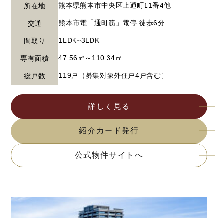
熊本県熊本市中央区上通町11番4他
所在地
熊本市電「通町筋」電停 徒歩6分
交通
1LDK~3LDK
間取り
47.56㎡～110.34㎡
専有面積
119戸（募集対象外住戸4戸含む）
総戸数
詳しく見る
紹介カード発行
公式物件サイトへ